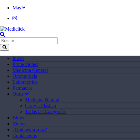
Mas
Inicio
Promociones
Medicina General
Odontología
Laboratorios
Farmacias
Otros
Medicina Natural
Cirugía Plástica
Todas las Categorías
Blogs
Videos
¿Quiénes somos?
Contáctenos