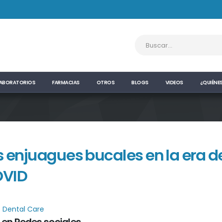
ABORATORIOS
FARMACIAS
OTROS
BLOGS
VIDEOS
¿QUIÉNE
s enjuagues bucales en la era d
VID
o Dental Care