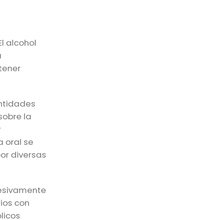
l alcohol
a
tener
antidades
sobre la
y
a oral se
por diversas
resivamente
rios con
ólicos