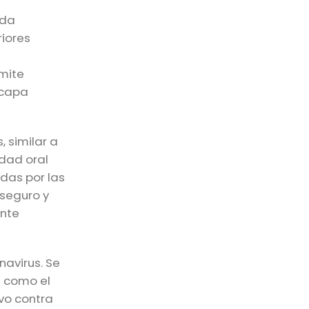
ida
riores
rmite
 capa
 similar a
idad oral
adas por las
 seguro y
ente
avirus. Se
s como el
ivo contra