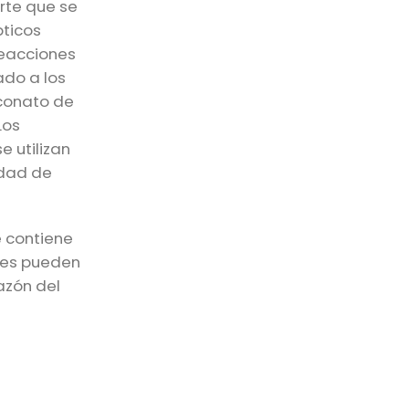
rte que se
pticos
reacciones
ado a los
uconato de
Los
 utilizan
idad de
e contiene
nes pueden
hazón del