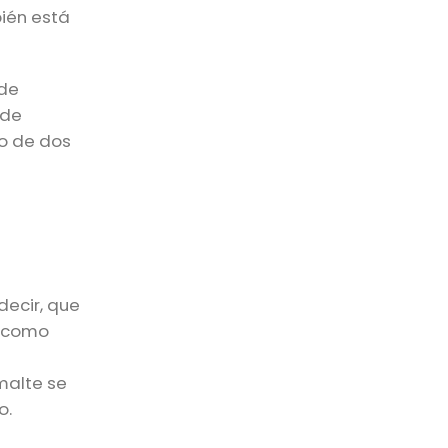
bién está
 de
 de
go de dos
decir, que
a como
malte se
o.