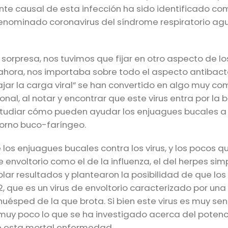
ente causal de esta infección ha sido identificado co
, denominado coronavirus del síndrome respiratorio ag
orpresa, nos tuvimos que fijar en otro aspecto de lo
 ahora, nos importaba sobre todo el aspecto antibact
r la carga viral” se han convertido en algo muy com
nal, al notar y encontrar que este virus entra por la 
studiar cómo pueden ayudar los enjuagues bucales a 
torno buco-faríngeo.
os enjuagues bucales contra los virus, y los pocos qu
 envoltorio como el de la influenza, el del herpes simp
olar resultados y plantearon la posibilidad de que lo
 que es un virus de envoltorio caracterizado por una
ésped de la que brota. Si bien este virus es muy sens
muy poco lo que se ha investigado acerca del potenci
de esta mortal enfermedad.