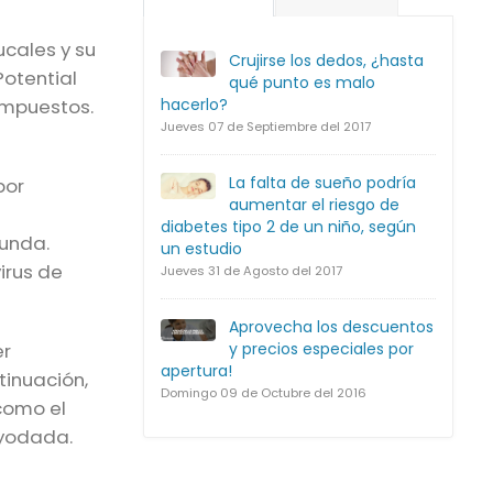
ucales y su
Crujirse los dedos, ¿hasta
Potential
qué punto es malo
hacerlo?
compuestos.
Jueves 07 de Septiembre del 2017
La falta de sueño podría
por
aumentar el riesgo de
diabetes tipo 2 de un niño, según
funda.
un estudio
irus de
Jueves 31 de Agosto del 2017
Aprovecha los descuentos
y precios especiales por
er
apertura!
tinuación,
Domingo 09 de Octubre del 2016
como el
a yodada.