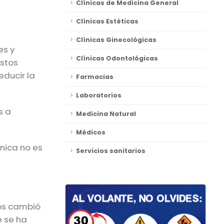
Clínicas de Medicina General
Clínicas Estéticas
Clínicas Ginecológicas
es y
Clínicas Odontológicas
estos
educir la
Farmacias
Laboratorios
s a
Medicina Natural
Médicos
ínica no es
Servicios sanitarios
nos cambió
e se ha