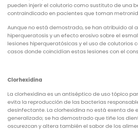
pueden injerir el colutorio como sustituto de una
contraindicado en pacientes que toman metronidazo
Aunque no está demostrado, se han atribuido al al
hiperqueratosis y un efecto erosivo sobre el esmalt
lesiones hiperqueratósicas y el uso de colutorios 
casos donde coincidían estas lesiones con el con
Clorhexidina
La clorhexidina es un antiséptico de uso tópico pa
evita la reproducción de las bacterias responsab
desinfectante. La clorhexidina no está exenta de 
generalizado; se ha demostrado que tiñe los dien
oscurezcan y altera también el sabor de los alimen