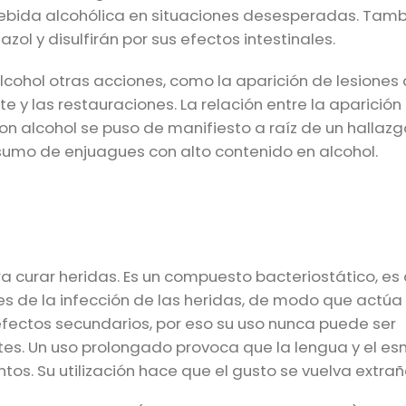
 bebida alcohólica en situaciones desesperadas. Tam
l y disulfirán por sus efectos intestinales.
cohol otras acciones, como la aparición de lesiones
e y las restauraciones. La relación entre la aparición
con alcohol se puso de manifiesto a raíz de un hallaz
sumo de enjuagues con alto contenido en alcohol.
ra curar heridas. Es un compuesto bacteriostático, es 
les de la infección de las heridas, de modo que actú
efectos secundarios, por eso su uso nunca puede ser
tes. Un uso prolongado provoca que la lengua y el es
tos. Su utilización hace que el gusto se vuelva extrañ