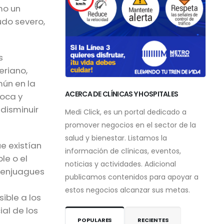
mo un
udo severo,
s
eriano,
ún en la
ACERCA DE CLÍNICAS Y HOSPITALES
boca y
disminuir
Medi Click, es un portal dedicado a
promover negocios en el sector de la
salud y bienestar. Listamos la
e existían
información de clínicas, eventos,
le o el
noticias y actividades. Adicional
s enjuagues
publicamos contenidos para apoyar a
estos negocios alcanzar sus metas.
ible a los
al de los
POPULARES
RECIENTES