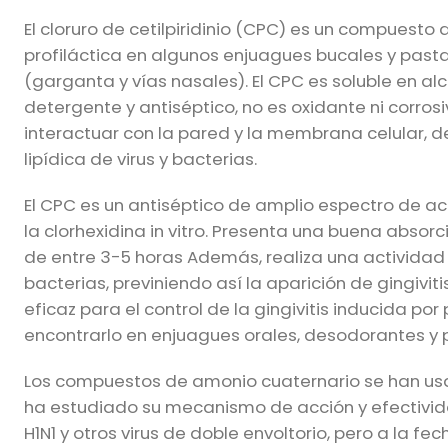
El cloruro de cetilpiridinio (CPC) es un compuest
profiláctica en algunos enjuagues bucales y pastas
(garganta y vías nasales). El CPC es soluble en a
detergente y antiséptico, no es oxidante ni corrosi
interactuar con la pared y la membrana celular, 
lipídica de virus y bacterias.
El CPC es un antiséptico de amplio espectro de acc
la clorhexidina in vitro. Presenta una buena absor
de entre 3-5 horas Además, realiza una actividad a
bacterias, previniendo así la aparición de gingivit
eficaz para el control de la gingivitis inducida po
encontrarlo en enjuagues orales, desodorantes y 
Los compuestos de amonio cuaternario se han usad
ha estudiado su mecanismo de acción y efectividad
H1N1 y otros virus de doble envoltorio, pero a la 