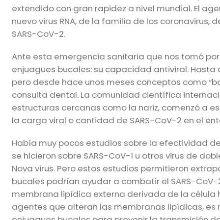
extendido con gran rapidez a nivel mundial. El ag
nuevo virus RNA, de la familia de los coronavirus
SARS-CoV-2.
Ante esta emergencia sanitaria que nos tomó por s
enjuagues bucales: su capacidad antiviral. Hasta
pero desde hace unos meses conceptos como “baja
consulta dental. La comunidad científica internacio
estructuras cercanas como la nariz, comenzó a e
la carga viral o cantidad de SARS-CoV-2 en el en
Había muy pocos estudios sobre la efectividad de l
se hicieron sobre SARS-CoV-1 u otros virus de doble
Nova virus. Pero estos estudios permitieron extrap
bucales podrían ayudar a combatir el SARS-CoV-2,
membrana lipídica externa derivada de la célula hu
agentes que alteran las membranas lipídicas, es 
enjuagues bucales para prevenir la transmisión 