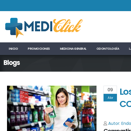
INICIO
PROMOCIONES
MEDICINA GENERAL
ODONTOLOGÍA
L
Blogs
Lo
09
Abr
CO
Autor: End