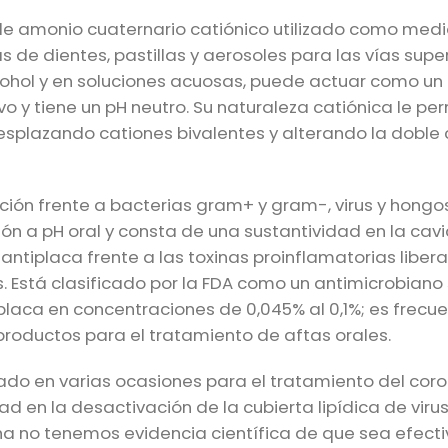
o de amonio cuaternario catiónico utilizado como med
 de dientes, pastillas y aerosoles para las vías supe
lcohol y en soluciones acuosas, puede actuar como un
vo y tiene un pH neutro. Su naturaleza catiónica le pe
desplazando cationes bivalentes y alterando la doble
ión frente a bacterias gram+ y gram-, virus y hongos,
ción a pH oral y consta de una sustantividad en la cav
ntiplaca frente a las toxinas proinflamatorias liber
is. Está clasificado por la FDA como un antimicrobiano
r placa en concentraciones de 0,045% al 0,1%; es frecu
productos para el tratamiento de aftas orales.
o en varias ocasiones para el tratamiento del coron
 en la desactivación de la cubierta lipídica de viru
fecha no tenemos evidencia científica de que sea efect