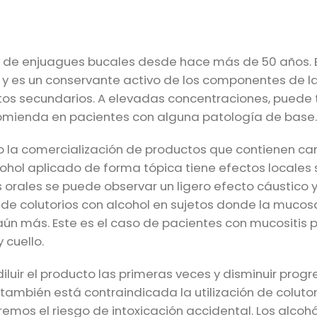
o de enjuagues bucales desde hace más de 50 años. E
s y es un conservante activo de los componentes de l
tos secundarios. A elevadas concentraciones, puede 
ecomienda en pacientes con alguna patología de base.
 la comercialización de productos que contienen c
lcohol aplicado de forma tópica tiene efectos locales 
s orales se puede observar un ligero efecto cáustico 
o de colutorios con alcohol en sujetos donde la mucos
aún más. Este es el caso de pacientes con mucositis 
 cuello.
luir el producto las primeras veces y disminuir prog
 también está contraindicada la utilización de coluto
rremos el riesgo de intoxicación accidental. Los alcoh