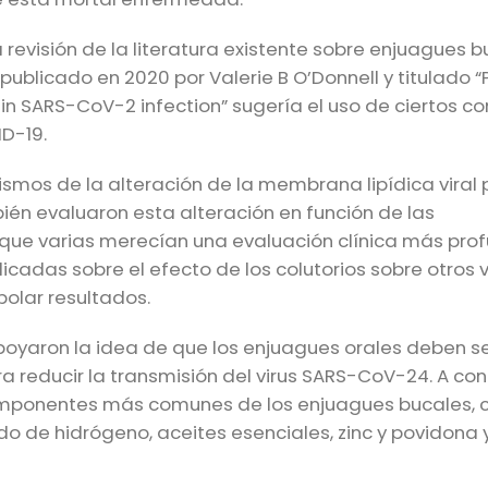
revisión de la literatura existente sobre enjuagues b
o publicado en 2020 por Valerie B O’Donnell y titulado “
ope in SARS-CoV-2 infection” sugería el uso de ciertos 
D-19.
ismos de la alteración de la membrana lipídica viral 
én evaluaron esta alteración en función de las
que varias merecían una evaluación clínica más pro
icadas sobre el efecto de los colutorios sobre otros v
olar resultados.
 apoyaron la idea de que los enjuagues orales deben s
reducir la transmisión del virus SARS-CoV-24. A con
componentes más comunes de los enjuagues bucales, 
róxido de hidrógeno, aceites esenciales, zinc y povidon