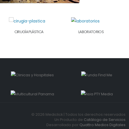
CIRUGÍA PLÁSTICA
LABORATORIOS
© 2026 Mediclick | Todos los derechos reservados
Un Producto de
Catálogo de Servicios
Desarrollado por
Quattro Medios Digitales