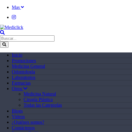
Mas
Inicio
Promociones
Medicina General
Odontología
Laboratorios
Farmacias
Otros
Medicina Natural
Cirugía Plástica
Todas las Categorías
Blogs
Videos
¿Quiénes somos?
Contáctenos