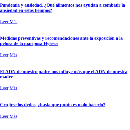
Pandemia y ansiedad. ¿Qué alimentos nos ayudan a combatir la
ansiedad en estos tiempos?
Leer Más
Medidas preventivas y recomendaciones ante la exposición a la
pelusa de la mariposa Hylesia
Leer Más
El ADN de nuestro padre nos influye más que el ADN de nuestra
madre
Leer Más
Crujirse los dedos, ¿hasta qué punto es malo hacerlo?
Leer Más