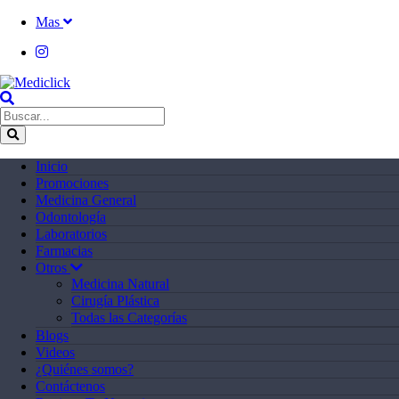
Mas
Inicio
Promociones
Medicina General
Odontología
Laboratorios
Farmacias
Otros
Medicina Natural
Cirugía Plástica
Todas las Categorías
Blogs
Videos
¿Quiénes somos?
Contáctenos