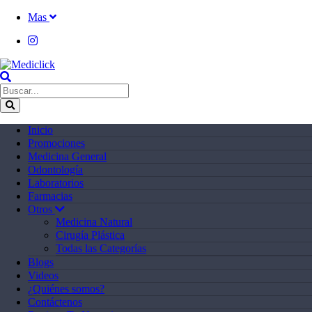
Mas
Inicio
Promociones
Medicina General
Odontología
Laboratorios
Farmacias
Otros
Medicina Natural
Cirugía Plástica
Todas las Categorías
Blogs
Videos
¿Quiénes somos?
Contáctenos