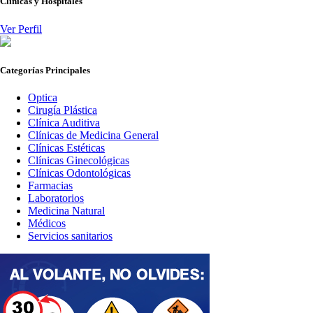
Clínicas y Hospitales
Ver Perfil
Categorías Principales
Optica
Cirugía Plástica
Clínica Auditiva
Clínicas de Medicina General
Clínicas Estéticas
Clínicas Ginecológicas
Clínicas Odontológicas
Farmacias
Laboratorios
Medicina Natural
Médicos
Servicios sanitarios