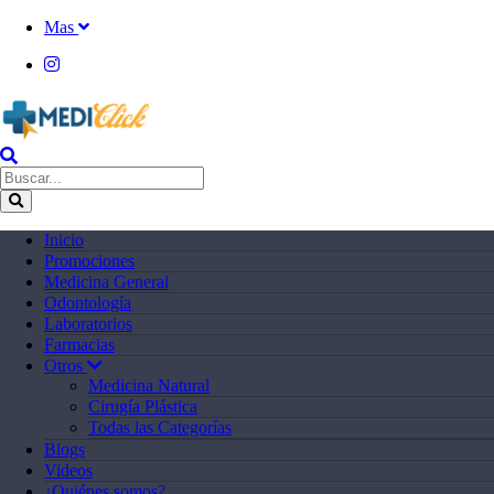
Mas
Inicio
Promociones
Medicina General
Odontología
Laboratorios
Farmacias
Otros
Medicina Natural
Cirugía Plástica
Todas las Categorías
Blogs
Videos
¿Quiénes somos?